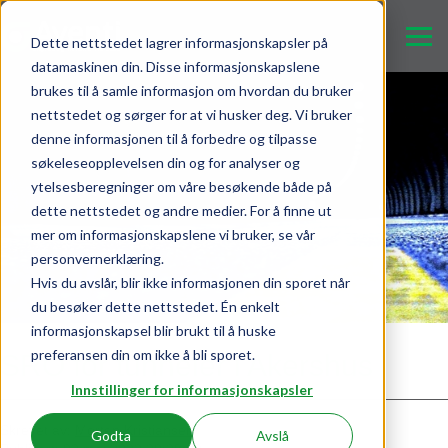
Dette nettstedet lagrer informasjonskapsler på
datamaskinen din. Disse informasjonskapslene
brukes til å samle informasjon om hvordan du bruker
nettstedet og sørger for at vi husker deg. Vi bruker
denne informasjonen til å forbedre og tilpasse
søkeleseopplevelsen din og for analyser og
ytelsesberegninger om våre besøkende både på
dette nettstedet og andre medier. For å finne ut
mer om informasjonskapslene vi bruker, se vår
personvernerklæring.
Hvis du avslår, blir ikke informasjonen din sporet når
du besøker dette nettstedet. Én enkelt
informasjonskapsel blir brukt til å huske
preferansen din om ikke å bli sporet.
SRO for tunneler i Akershus
Innstillinger for informasjonskapsler
Skrevet av:
Morten Kristiansen
Godta
Avslå