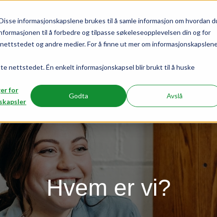
Disse informasjonskapslene brukes til å samle informasjon om hvordan d
tjenester
aktuelt
nformasjonen til å forbedre og tilpasse søkeleseopplevelsen din og for
ettstedet og andre medier. For å finne ut mer om informasjonskapslen
tte nettstedet. Én enkelt informasjonskapsel blir brukt til å huske
ger for
Godta
Avslå
skapsler
Hvem er vi?