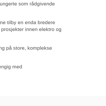
 fungerte som rådgivende
nne tilby en enda bredere
 prosjekter innen elektro og
ing på store, komplekse
hengig med