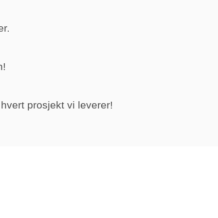
er.
n!
vert prosjekt vi leverer!