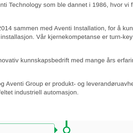
enti Technology som ble dannet i 1986, hvor vi
 2014 sammen med Aventi Installation, for å ku
 installasjon. Vår kjernekompetanse er turn-key
nnovativ kunnskapsbedrift med mange års erfar
 og Aventi Group er produkt- og leverandøruav
ltet industriell automasjon.