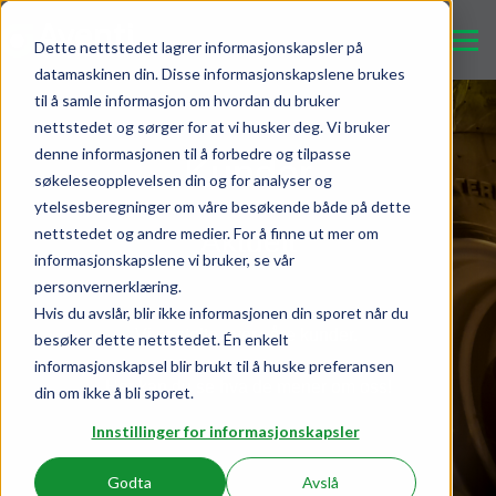
Dette nettstedet lagrer informasjonskapsler på
datamaskinen din. Disse informasjonskapslene brukes
til å samle informasjon om hvordan du bruker
nettstedet og sørger for at vi husker deg. Vi bruker
denne informasjonen til å forbedre og tilpasse
Kunder
søkeleseopplevelsen din og for analyser og
ytelsesberegninger om våre besøkende både på dette
nettstedet og andre medier. For å finne ut mer om
Aktuelt
informasjonskapslene vi bruker, se vår
personvernerklæring.
Hvis du avslår, blir ikke informasjonen din sporet når du
Vi er stolte over våre kunder.
besøker dette nettstedet. Én enkelt
informasjonskapsel blir brukt til å huske preferansen
Her kan du se hva de mener om oss!
din om ikke å bli sporet.
Innstillinger for informasjonskapsler
Godta
Avslå