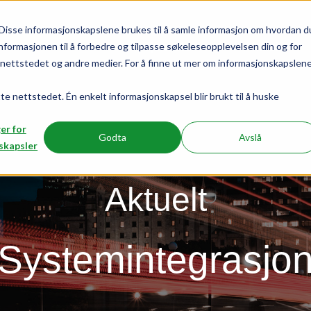
Disse informasjonskapslene brukes til å samle informasjon om hvordan d
tjenester
aktuelt
nformasjonen til å forbedre og tilpasse søkeleseopplevelsen din og for
ettstedet og andre medier. For å finne ut mer om informasjonskapslen
tte nettstedet. Én enkelt informasjonskapsel blir brukt til å huske
ger for
Godta
Avslå
skapsler
Aktuelt
Systemintegrasjo