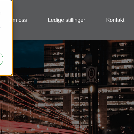
u
om oss
ledige stillinger
kontakt
e
n