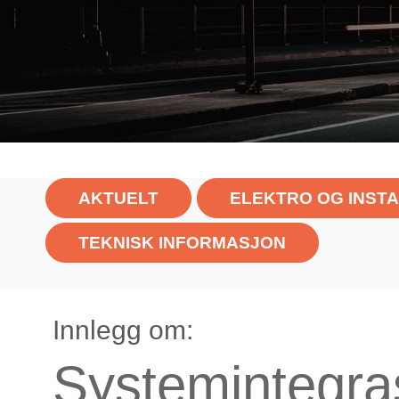
AKTUELT
ELEKTRO OG INST
TEKNISK INFORMASJON
Innlegg om:
Systemintegra